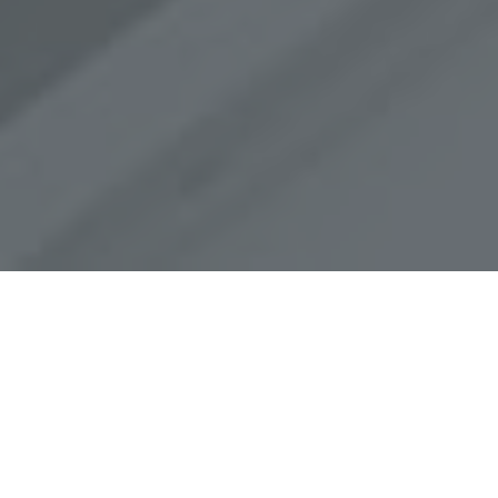
Ligula non tempus
Pellentesque rhoncus nunc et augue. Integer id felis.